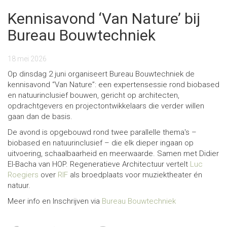
Kennisavond ‘Van Nature’ bij
Bureau Bouwtechniek
18 mei 2026
Op dinsdag 2 juni organiseert Bureau Bouwtechniek de
kennisavond “Van Nature”: een expertensessie rond biobased
en natuurinclusief bouwen, gericht op architecten,
opdrachtgevers en projectontwikkelaars die verder willen
gaan dan de basis.
De avond is opgebouwd rond twee parallelle thema's –
biobased en natuurinclusief – die elk dieper ingaan op
uitvoering, schaalbaarheid en meerwaarde. Samen met Didier
El-Bacha van HOP. Regeneratieve Architectuur vertelt
Luc
Roegiers
over
RIF
als broedplaats voor muziektheater én
natuur.
Meer info en Inschrijven via
Bureau Bouwtechniek