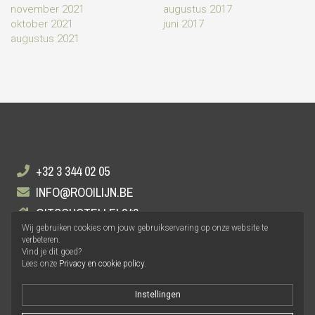
november 2021
augustus 2017
oktober 2021
juni 2017
augustus 2021
+32 3 344 02 05
INFO@ROOILIJN.BE
GITSCHOTELLEI 248
Wij gebruiken cookies om jouw gebruikservaring op onze website te
2140 ANTWERPEN
verbeteren.
Vind je dit goed?
Lees onze
Privacy en cookie policy
.
Instellingen