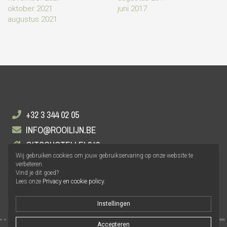
oktober 2021
juni 2017
augustus 2021
+32 3 344 02 05
INFO@ROOILIJN.BE
GITSCHOTELLEI 248
Wij gebruiken cookies om jouw gebruikservaring op onze website te
2140 ANTWERPEN
verbeteren.
Vind je dit goed?
Lees onze
Privacy en cookie policy
.
Instellingen
Accepteren