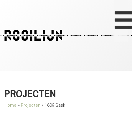
O
PROJECTEN
Home
»
Projecten
»
1609 Gask