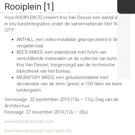
Rooiplein [1]
Voor ROOIPLEIN [1] creëert Kris Van Dessel een aantal actieve
in situ kunstintegraties onder de samenvattende titel ‘WILD
CITY’:
ANTHILL; een video-installatie geprojecteerd in de
vergaderzaal.
BEE’S KNEES; een stalenboek met foto's van
verschillende materialen uit de collectie van kunstenaar
Kris Van Dessel, toegevoegd aan de technische
bibliotheek van het bureau.
MIGRATORY BIRDS; een geluidsinstallatie met
declamatie van de term ‘grens’ in 103 talen via twee
keldergaten.
Vernissage: 22 september 2019 (13u – 17u), Dag van de
Architectuur
Finissage: 27 november 2019 (12u – 20u)
www.krisvandessel.com
www.krisvandessel.com/wild-city